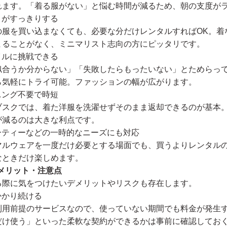
れます。「着る服がない」と悩む時間が減るため、朝の支度が
ットがすっきりする
の服を買い込まなくても、必要な分だけレンタルすればOK。着
まることがなく、ミニマリスト志向の方にピッタリです。
タイルに挑戦できる
似合うか分からない」「失敗したらもったいない」とためらっ
ら気軽にトライ可能。ファッションの幅が広がります。
ーニング不要で時短
ブスクでは、着た洋服を洗濯せずそのまま返却できるのが基本
が減るのは大きな利点です。
やパーティーなどの一時的なニーズにも対応
マルウェアを一度だけ必要とする場面でも、買うよりレンタル
なときだけ楽しめます。
メリット・注意点
る際に気をつけたいデメリットやリスクも存在します。
がかかり続ける
利用前提のサービスなので、使っていない期間でも料金が発生
だけ使う」といった柔軟な契約ができるかは事前に確認してお