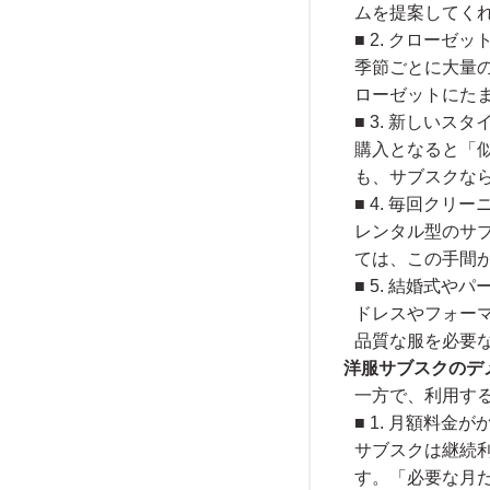
ムを提案してく
■ 2. クローゼ
季節ごとに大量
ローゼットにた
■ 3. 新しいス
購入となると「
も、サブスクな
■ 4. 毎回クリ
レンタル型のサ
ては、この手間
■ 5. 結婚式
ドレスやフォー
品質な服を必要
洋服サブスクのデ
一方で、利用す
■ 1. 月額料金
サブスクは継続
す。「必要な月