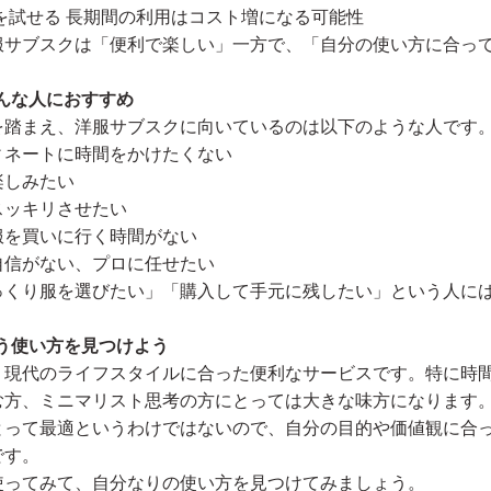
を試せる 長期間の利用はコスト増になる可能性
服サブスクは「便利で楽しい」一方で、「自分の使い方に合っ
んな人におすすめ
を踏まえ、洋服サブスクに向いているのは以下のような人です
ィネートに時間をかけたくない
楽しみたい
スッキリさせたい
服を買いに行く時間がない
自信がない、プロに任せたい
っくり服を選びたい」「購入して手元に残したい」という人に
う使い方を見つけよう
、現代のライフスタイルに合った便利なサービスです。特に時
む方、ミニマリスト思考の方にとっては大きな味方になります
とって最適というわけではないので、自分の目的や価値観に合
です。
使ってみて、自分なりの使い方を見つけてみましょう。