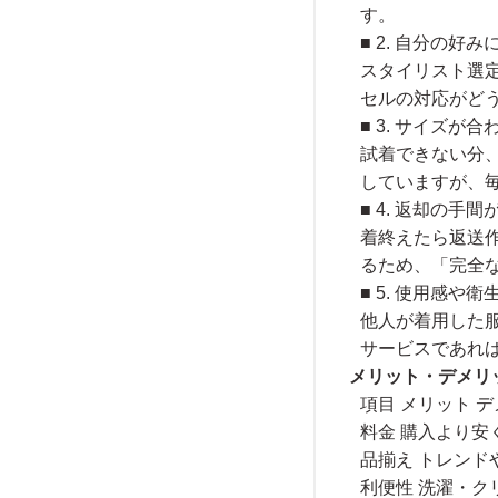
す。
■ 2. 自分の
スタイリスト選
セルの対応がど
■ 3. サイズが
試着できない分
していますが、
■ 4. 返却の手間
着終えたら返送
るため、「完全
■ 5. 使用感
他人が着用した
サービスであれ
メリット・デメリ
項目 メリット 
料金 購入より安
品揃え トレンド
利便性 洗濯・ク