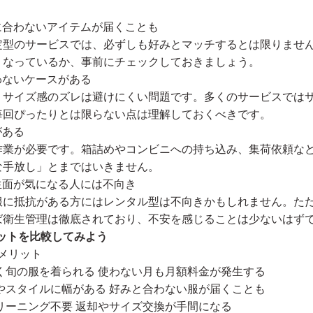
好みに合わないアイテムが届くことも
定型のサービスでは、必ずしも好みとマッチするとは限りませ
うなっているか、事前にチェックしておきましょう。
合わないケースがある
、サイズ感のズレは避けにくい問題です。多くのサービスでは
毎回ぴったりとは限らない点は理解しておくべきです。
がある
作業が必要です。箱詰めやコンビニへの持ち込み、集荷依頼な
な手放し」とまではいきません。
や衛生面が気になる人には不向き
服に抵抗がある方にはレンタル型は不向きかもしれません。た
ば衛生管理は徹底されており、不安を感じることは少ないはず
ットを比較してみよう
デメリット
く旬の服を着られる 使わない月も月額料金が発生する
やスタイルに幅がある 好みと合わない服が届くことも
リーニング不要 返却やサイズ交換が手間になる