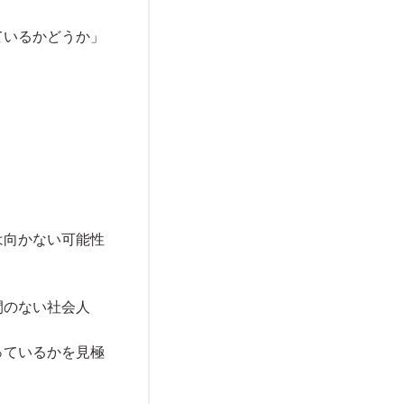
ているかどうか」
。
は向かない可能性
間のない社会人
。
っているかを見極